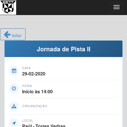
Toggl
navig
Voltar
Jornada de Pista II
DATA
29-02-2020
HORA
Início às 14:00
ORGANIZAÇÃO
LOCAL
Paúl - Torres Vedras