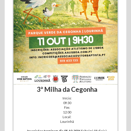
3ª Milha da Cegonha
Início:
09:30
Fim:
12:00
Local:
Lourinhã
Inscrições terminam dia 05-10-2026
Falta(m) 58 dia(s)