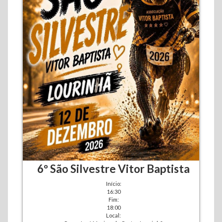
6º São Silvestre Vitor Baptista
Início:
16:30
Fim:
18:00
Local: