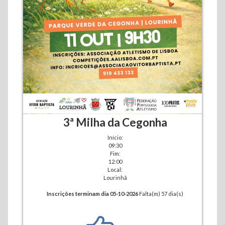
3ª Milha da Cegonha
Início:
09:30
Fim:
12:00
Local:
Lourinhã
Inscrições terminam dia 05-10-2026
Falta(m) 57 dia(s)