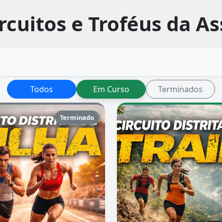
rcuitos e Troféus da A
Todos
Em Curso
Terminados
Terminado