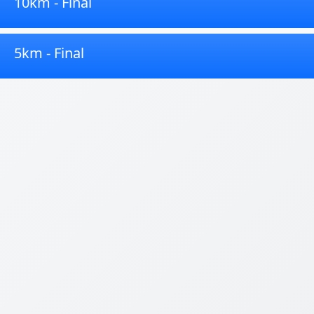
10km - Final
5km - Final