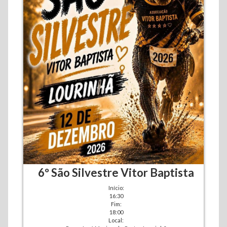
6º São Silvestre Vitor Baptista
Início:
16:30
Fim:
18:00
Local: