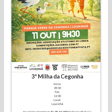
3ª Milha da Cegonha
Início:
09:30
Fim:
12:00
Local:
Lourinhã
Inscrições terminam dia 05-10-2026
Falta(m) 58 dia(s)